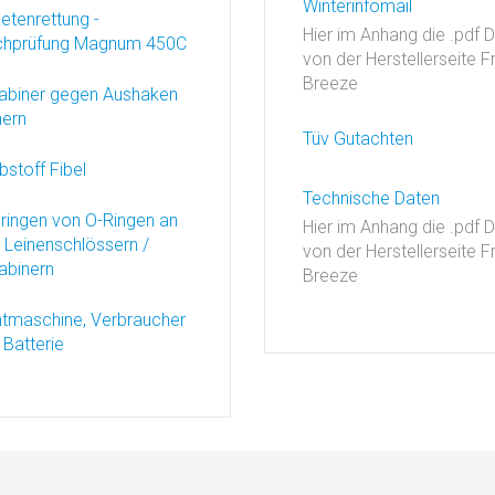
Winterinfomail
etenrettung -
Hier im Anhang die .pdf D
hprüfung Magnum 450C
von der Herstellerseite F
Breeze
abiner gegen Aushaken
hern
Tüv Gutachten
bstoff Fibel
Technische Daten
ringen von O-Ringen an
Hier im Anhang die .pdf D
 Leinenschlössern /
von der Herstellerseite F
abinern
Breeze
htmaschine, Verbraucher
 Batterie