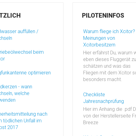
TZLICH
PILOTENINFOS
lwasser auffüllen /
Warum fliege ich Xcitor?
hseln
Meinungen von
Xcitorbesitzern
riebeölwechsel beim
Hier erfährst Du, warum w
tor
eben dieses Fluggerät z
schätzen und was das
gfunkantenne optimieren
Fliegen mit dem Xcitor s
besonders macht.
dkerzen - wann
hseln, welche
Checkliste
wenden
Jahresnachprüfung
Hier im Anhang die .pdf D
herheitsmitteilung nach
von der Herstellerseite F
 tödlichen Unfall im
Breeze
bst 2017