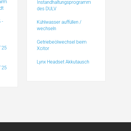
hirm
Instandhaltungsprogramm
dt
des DULV
 -
Kühlwasser auffüllen /
wechseln
Getriebeölwechsel beim
 ´25
Xcitor
Lynx Headset Akkutausch
 ´25