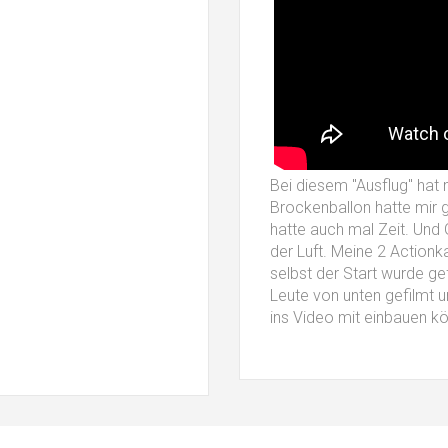
Bei diesem "Ausflug" hat 
Brockenballon hatte mir g
hatte auch mal Zeit. Und
der Luft. Meine 2 Action
selbst der Start wurde gef
Leute von unten gefilmt u
ins Video mit einbauen k