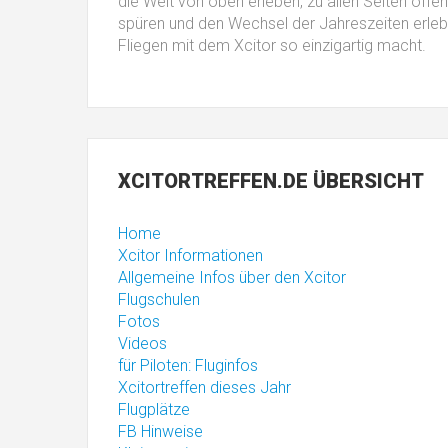
die Welt von oben erleben, zu allen Seiten offen
spüren und den Wechsel der Jahreszeiten erlebe
Fliegen mit dem Xcitor so einzigartig macht.
XCITORTREFFEN.DE
ÜBERSICHT
Home
Xcitor Informationen
Allgemeine Infos über den Xcitor
Flugschulen
Fotos
Videos
für Piloten: Fluginfos
Xcitortreffen dieses Jahr
Flugplätze
FB Hinweise