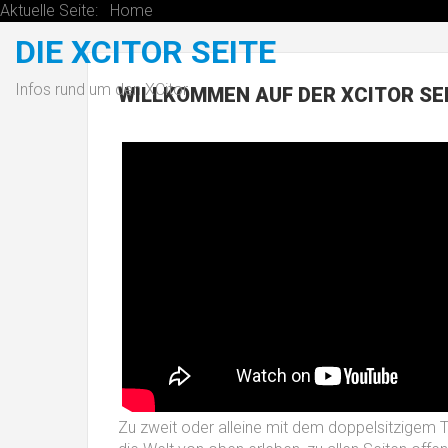
Aktuelle Seite:
Home
DIE XCITOR SEITE
Infos rund um den XCitor
WILLKOMMEN
AUF DER XCITOR SEI
Zu zweit oder alleine mit dem doppelsitzigem Tr