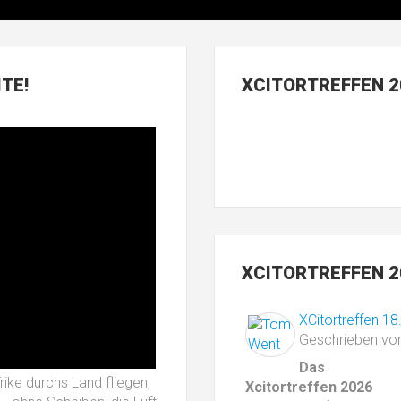
TE!
XCITORTREFFEN
2
XCITORTREFFEN
2
XCitortreffen 18
Geschrieben vo
Das
ike durchs Land fliegen,
Xcitortreffen 2026