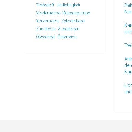
Rak
Treibstoff
Undichtigkeit
Nac
Vorderachse
Wasserpumpe
Xcitormotor
Zylinderkopf
Kar
Zündkerze
Zündkerzen
sic
Ölwechsel
Österreich
Trei
Anb
den
Kar
Lic
und