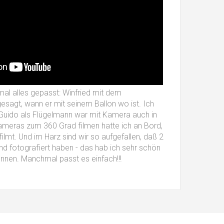
mal alles gepasst: Winfried mit dem
esagt, wann er mit seinem Ballon wo ist. Ich
 Guido als Flügelmann war mit Kamera auch in
kameras zum 360 Grad filmen hatte ich an Bord,
ilmt. Und im Harz sind wir so aufgefallen, daß 2
nd fotografiert haben - das hab ich sehr schön
önnen. Manchmal passt es einfach!!!