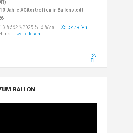
OR)
10 Jahre XCitortreffen in Ballenstedt
26
%13 %662 %2025 %16:%Mai
in
Xcitortreffen
94 mal
weiterlesen...
ZUM BALLON