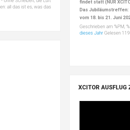
 - ohne Scheiben, die Luft
findet statt (NUR XCIT
n: all das ist es, was das
Das Jubiläumstreffen: 
vom 18. bis 21. Juni 20
Geschrieben am %PM, 
dieses Jahr
Gelesen 11
XCITOR
AUSFLUG 