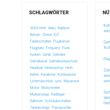
SCHLAGWÖRTER
NÜ
Küh
3503 Hirth
Akku
Batterie
wec
Benzin
Check
ELT
Federschellen
Flugbenzin
Get
Xci
Flugplatz
Frequenz
Funk
funken
Gerät
Getriebe
Flu
Getriebeoel
Getriebeölwechsel
Headset
Hinterachse
Hirth
Zün
Italien
Karabiner
Kühlwasser
wec
ver
Lichtmaschine
Lynx
Mazarack
Motor
Motormeter
Sic
Multianzeige
Radlager
dem
Rahmen
Schraubschellen
Her
Tankanzeige
Transponder