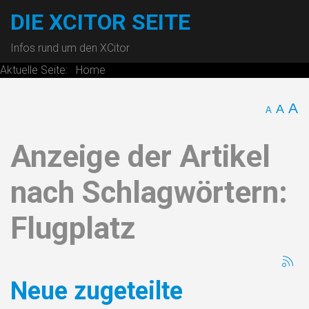
DIE XCITOR SEITE
Infos rund um den XCitor
Aktuelle Seite:
Home
A
A
A
Anzeige der Artikel
nach Schlagwörtern:
Flugplatz
Neue zugeteilte