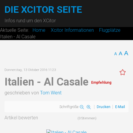
DIE XCITOR SEITE
Infos rund um den XCitor
Aktuelle Seite:
Home
Xcitor Informationen
Flugplätze
Italien - Al Casale
A
A
A
Donnerstag, 13 Oktober 2016 11:23
Italien - Al Casale
Empfehlung
geschrieben von
Tom Went
Schriftgröße
Drucken
E-Mail
Artikel bewerten
(0 Stimmen)