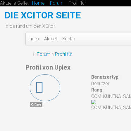
Aktuelle Seite:
Home
Forum
Profil für
DIE XCITOR SEITE
Infos rund um den XCitor
Index
Aktuell
Suche
Forum
Profil für
Profil von Uplex
Benutzertyp:
Benutzer
Rang:
COM_KUNENA_SA
Offline