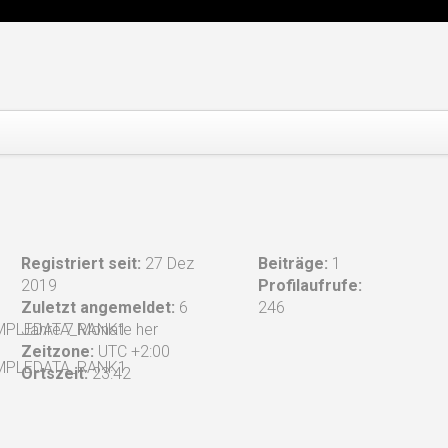
Registriert seit:
27 Dez
Beiträge:
1
2019
Profilaufrufe:
Zuletzt angemeldet:
6
246
MPLEDATA_RANK1
Jahre 7 Monate her
Zeitzone:
UTC +2:00
Ortszeit:
23:42