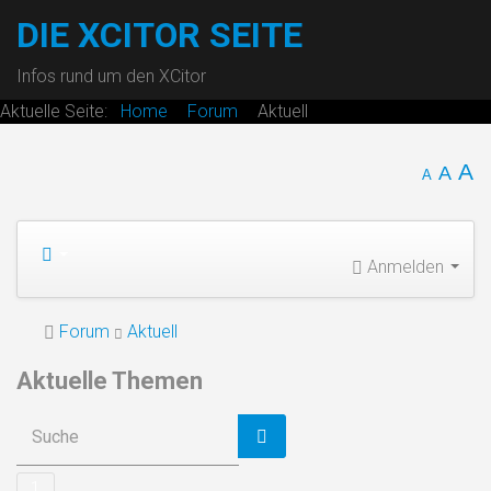
DIE XCITOR SEITE
Infos rund um den XCitor
Aktuelle Seite:
Home
Forum
Aktuell
A
A
A
Anmelden
Forum
Aktuell
Aktuelle Themen
1