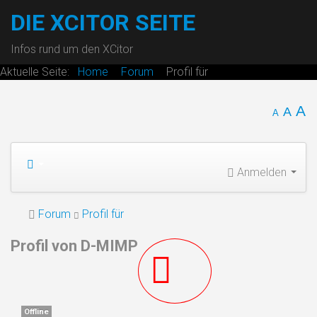
DIE XCITOR SEITE
Infos rund um den XCitor
Aktuelle Seite:
Home
Forum
Profil für
A
A
A
Anmelden
Forum
Profil für
Profil von D-MIMP
Offline