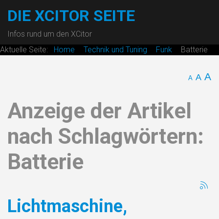
DIE XCITOR SEITE
Infos rund um den XCitor
Aktuelle Seite:
Home
Technik und Tuning
Funk
Batterie
A
A
A
Anzeige der Artikel
nach Schlagwörtern:
Batterie
Lichtmaschine,