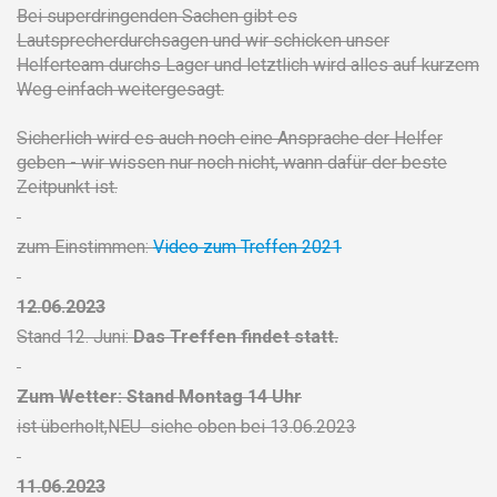
Bei superdringenden Sachen gibt es
Lautsprecherdurchsagen und wir schicken unser
Helferteam durchs Lager und letztlich wird alles auf kurzem
Weg einfach weitergesagt.
Sicherlich wird es auch noch eine Ansprache der Helfer
geben - wir wissen nur noch nicht, wann dafür der beste
Zeitpunkt ist.
zum Einstimmen:
Video zum Treffen 2021
12.06.2023
Stand 12. Juni:
Das Treffen findet statt.
Zum Wetter: Stand Montag 14 Uhr
ist überholt,NEU siehe oben bei 13.06.2023
11.06.2023