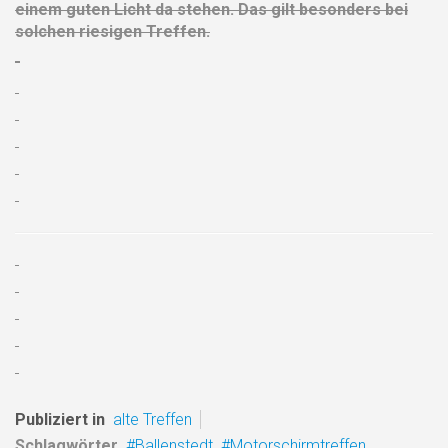
einem guten Licht da stehen. Das gilt besonders bei
solchen riesigen Treffen.
Publiziert in
alte Treffen
Schlagwörter
Ballenstedt
Motorschirmtreffen