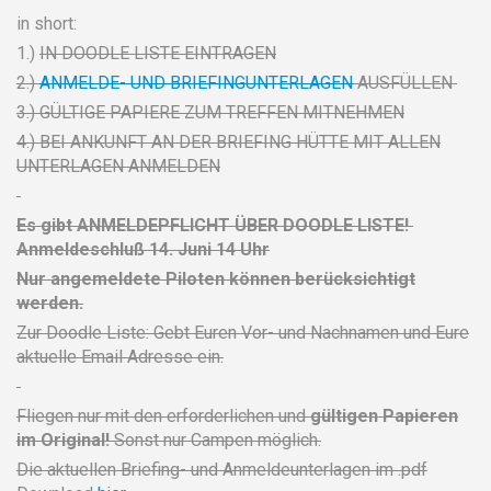
in short:
1.)
IN DOODLE LISTE EINTRAGEN
2.)
ANMELDE- UND BRIEFINGUNTERLAGEN
AUSFÜLLEN
3.) GÜLTIGE PAPIERE ZUM TREFFEN MITNEHMEN
4.) BEI ANKUNFT AN DER BRIEFING HÜTTE MIT ALLEN
UNTERLAGEN ANMELDEN
Es gibt ANMELDEPFLICHT ÜBER DOODLE LISTE!
Anmeldeschluß 14. Juni 14 Uhr
Nur angemeldete Piloten können berücksichtigt
werden.
Zur Doodle Liste: Gebt Euren Vor- und Nachnamen und Eure
aktuelle Email Adresse ein.
Fliegen nur mit den erforderlichen und
gültigen Papieren
im Original!
Sonst nur Campen möglich.
Die aktuellen Briefing- und Anmeldeunterlagen im .pdf