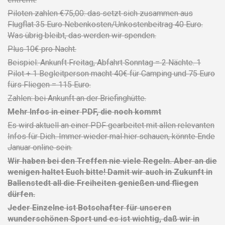
Piloten zahlen €75,00: das setzt sich zusammen aus
Flugflat 35 Euro Nebenkosten/Unkostenbeitrag 40 Euro.
Was übrig bleibt, das werden wir spenden.
Plus 10€ pro Nacht.
Beispiel: Ankunft Freitag, Abfahrt Sonntag = 2 Nächte. 1
Pilot + 1 Begleitperson macht 40€ für Camping und 75 Euro
fürs Fliegen = 115 Euro.
Zahlen: bei Ankunft an der Briefinghütte.
Mehr Infos in einer PDF, die noch kommt
Es wird aktuell an einer PDF gearbeitet mit allen relevanten
Infos für Dich. Immer wieder mal hier schauen, könnte Ende
Januar online sein.
Wir haben bei den Treffen nie viele Regeln. Aber an die
wenigen haltet Euch bitte! Damit wir auch in Zukunft in
Ballenstedt all die Freiheiten genießen und fliegen
dürfen.
Jeder Einzelne ist Botschafter für unseren
wunderschönen Sport und es ist wichtig, daß wir in