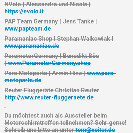
NVolo |
Alessandra und Nicol
a |
https://nvolo.it
PAP Team Germany |
Jens Tanke |
www.papteam.de
Paramaniac Shop |
Stephan Walkowiak |
www.paramaniac.de
ParamotorGermany |
Benedikt Bös
|
www.ParamotorGermany.shop
Para Motoparts
|
Armin Hinz |
www.para-
motoparts.de
Reuter Fluggeräte
Christian Reuter
http://www.reuter-fluggeraete.de
Du möchtest auch als Aussteller beim
Motorschirmtreffen teilnehmen? Sehr gerne!
Schreib uns bitte an unter
tom@xcitor.de