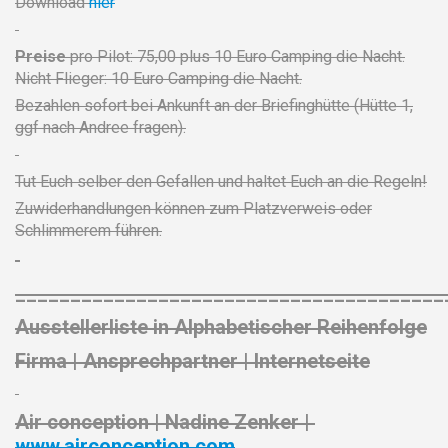
Download
hier
Preise
pro Pilot: 75,00 plus 10 Euro Camping die Nacht.
Nicht Flieger: 10 Euro Camping die Nacht.
Bezahlen sofort bei Ankunft an der Briefinghütte (Hütte 1,
ggf nach Andree fragen).
Tut Euch selber den Gefallen und haltet Euch an die Regeln!
Zuwiderhandlungen können zum Platzverweis oder
Schlimmerem führen.
_______________________________________
Ausstellerliste in Alphabetischer Reihenfolge
Firma | Ansprechpartner | Internetseite
Air conception
| Nadine Zenker |
www.airconception.com