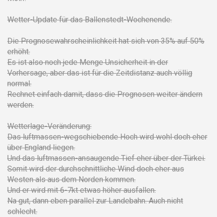
Wetter-Update für das Ballenstedt-Wochenende.
Die Prognosewahrscheinlichkeit hat sich von 35% auf 50%
erhöht.
Es ist also noch jede Menge Unsicherheit in der
Vorhersage, aber das ist für die Zeitdistanz auch völlig
normal.
Rechnet einfach damit, dass die Prognosen weiter ändern
werden.
Wetterlage-Veränderung:
Das luftmassen-wegschiebende Hoch wird wohl doch eher
über England liegen.
Und das luftmassen-ansaugende Tief eher über der Türkei.
Somit wird der durchschnittliche Wind doch eher aus
Westen als aus dem Norden kommen.
Und er wird mit 6-7kt etwas höher ausfallen.
Na gut, dann eben parallel zur Landebahn. Auch nicht
schlecht.