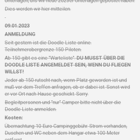
Unterlagen, bis wir neue 2023er Unterlagen gepostet haben.
Dies werden wir hier mitteilen.
09.01.2023
ANMELDUNG
Seit gestern ist die Doodle Liste online.
Teilnehmerobergrenze 150 Piloten.
Ab 150 gibt es eine "Warteliste".
DU MUSST ÜBER DIE
DOODLE LISTE ANGEMELDET SEIN, WENN DU FLIEGEN
WILLST!
Jeder ab 150 rutscht nach, wenn Platz geworden ist und
muß vor dem Treffen anfragen, ob er dabei ist. Sonst wird
er vor Ort nach Hause geschickt. Sorry.
Begleitpersonen und "nur" Camper bitte nicht über die
Doodle Liste anmelden.
Kosten:
Übernachtung 10 Euro Campinggebühr. Strom vorhanden,
Duschen und WC neben dem Hangar etwa 100 Meter
entfernt.