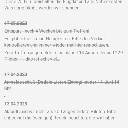
Diese 75 Euro beinhalten die Flugflat und alle Nebenkosten.
Was übrig bleibt, werden wir spenden.
17.05.2023
Entspurt - noch 4 Wochen bis zum Treffen!
Es gibt aktuell keine Neuigkeiten. Bitte den Verlauf
kontrollieren und immer wieder mal hier reinschauen.
Zum Treffen angemeldet sind aktuell 14 Aussteller und 229
Piloten. ...das ist echt viel...
17.04.2023
Anmeldeschluß (Doddle Listen Eintrag) ist der 14. Juni 14
Uhr
13.04.2023
Aktuell sind wir mehr als 200 angemeldete Piloten. Bitte
unbedingt die (wenigen) Regeln beachten, die wir haben!