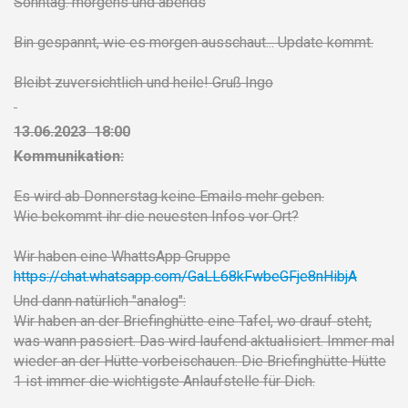
Sonntag: morgens und abends
Bin gespannt, wie es morgen ausschaut... Update kommt.
Bleibt zuversichtlich und heile! Gruß Ingo
13.06.2023 18:00
Kommunikation:
Es wird ab Donnerstag keine Emails mehr geben.
Wie bekommt ihr die neuesten Infos vor Ort?
Wir haben eine WhattsApp Gruppe
https://chat.whatsapp.com/GaLL68kFwbeGFje8nHibjA
Und dann natürlich "analog":
Wir haben an der Briefinghütte eine Tafel, wo drauf steht,
was wann passiert. Das wird laufend aktualisiert. Immer mal
wieder an der Hütte vorbeischauen. Die Briefinghütte Hütte
1 ist immer die wichtigste Anlaufstelle für Dich.