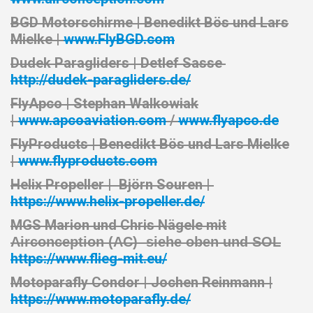
BGD Motorschirme
| Benedikt Bös und Lars
Mielke |
www.FlyBGD.com
Dudek Paragliders
| Detlef Sasse
http://dudek-paragliders.de/
FlyApco |
Stephan Walkowiak
|
www.apcoaviation.com
/
www.flyapco.de
FlyProducts |
Benedikt Bös und Lars Mielke
|
www.flyproducts.com
Helix Propeller |
Björn Souren |
https://www.helix-propeller.de/
MGS
Marion und Chris Nägele mit
Airconception (AC) siehe oben und SOL
https://www.flieg-mit.eu/
Motoparafly Condor |
Jochen Reinmann
|
https://www.motoparafly.de/