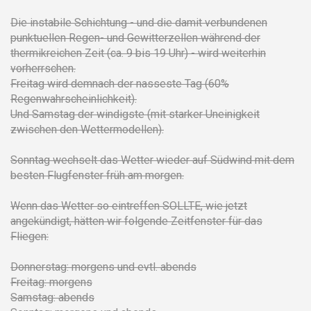
Die instabile Schichtung - und die damit verbundenen
punktuellen Regen- und Gewitterzellen während der
thermikreichen Zeit (ca. 9 bis 19 Uhr) - wird weiterhin
vorherrschen.
Freitag wird demnach der nasseste Tag (60%
Regenwahrscheinlichkeit).
Und Samstag der windigste (mit starker Uneinigkeit
zwischen den Wettermodellen).
Sonntag wechselt das Wetter wieder auf Südwind mit dem
besten Flugfenster früh am morgen.
Wenn das Wetter so eintreffen SOLLTE, wie jetzt
angekündigt, hätten wir folgende Zeitfenster für das
Fliegen:
Donnerstag: morgens und evtl. abends
Freitag: morgens
Samstag: abends