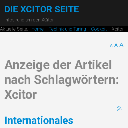
DIE XCITOR SEITE
Infos rund um den XCitor
Aktuelle Seite:
Home
Technik und Tuning
Cockpit
Xcitor
A
A
A
Anzeige der Artikel
nach Schlagwörtern:
Xcitor
Internationales