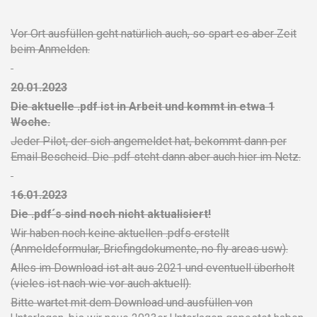
Vor Ort ausfüllen geht natürlich auch, so spart es aber Zeit
beim Anmelden.
20.01.2023
Die aktuelle .pdf ist in Arbeit und kommt in etwa 1
Woche.
Jeder Pilot, der sich angemeldet hat, bekommt dann per
Email Bescheid. Die .pdf steht dann aber auch hier im Netz.
16.01.2023
Die .pdf´s sind noch nicht aktualisiert!
Wir haben noch keine aktuellen .pdfs erstellt
(Anmeldeformular, Briefingdokumente, no fly areas usw).
Alles im Download ist alt aus 2021 und eventuell überholt
(vieles ist nach wie vor auch aktuell).
Bitte wartet mit dem Download und ausfüllen von