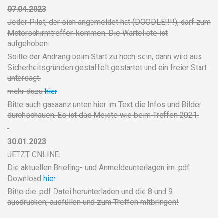
07.04.2023
Jeder Pilot, der sich angemeldet hat (DOODLE!!!!), darf zum
Motorschirmtreffen kommen. Die Warteliste ist
aufgehoben.
Sollte der Andrang beim Start zu hoch sein, dann wird aus
Sicherheitsgründen gestaffelt gestartet und ein freier Start
untersagt.
mehr dazu
hier
Bitte auch gaaaanz unten hier im Text die Infos und Bilder
durchschauen. Es ist das Meiste wie beim Treffen 2021.
30.01.2023
JETZT ONLINE:
Die aktuellen Briefing- und Anmeldeunterlagen im .pdf
Download
hier
Bitte die .pdf Datei herunterladen und die 8 und 9
ausdrucken, ausfüllen und zum Treffen mitbringen!