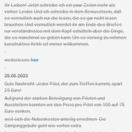
Ihr Lieben! Jetzt schreibe ich ein paar Zeilen mehr als
vorher. Leider. Und ich schreibe in dem Bewusstsein, daß
es vermutlich auch nur die lesen, die es gar nicht lesen
brauchen. Und vermutlich werdet ihr am Ende des Briefes
nur verständnislos mit dem Kopf schütteln über die Dinge,
die es manchmal so geben kann. Um es vorweg zu nehmen:
konstruktive Kritik ist immer willkommen.
weiterlesen:
hier
25.05.2023
Gute Nachricht: Jeder Pilot, der zum Treffen kommt, spart
25 Euro!
Aufgrund der starken Beteiligung von Piloten und
Ausstellern konnten wir den Preis pro Pilot von 100 auf 75
Euro senken,
weil sich die Nebenkosten anteilig errechnen. Die
Campinggebühr geht wie vorher extra.