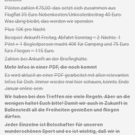
Piloten zahlen €75,00: das setzt sich zusammen aus
Flugflat 35 Euro Nebenkosten/Unkostenbeitrag 40 Euro.
Was übrig bleibt, das werden wir spenden.
Plus 10€ pro Nacht.
Beispiel: Ankunft Freitag, Abfahrt Sonntag = 2 Nächte. 1
Pilot + 1 Begleitperson macht 40€ für Camping und 75 Euro
fürs Fliegen = 115 Euro.
Zahlen: bei Ankunft an der Briefinghütte.
Mehr Infos in einer PDF, die noch kommt
Es wird aktuell an einer PDF gearbeitet mit allen relevanten
Infos für Dich. Immer wieder mal hier schauen, könnte Ende
Januar online sein.
Wir haben bei den Treffen nie viele Regeln. Aber an die
wenigen haltet Euch bitte! Damit wir auch in Zukunft in
Ballenstedt all die Freiheiten genießen und fliegen
dürfen.
Jeder Einzelne ist Botschafter für unseren
wunderschönen Sport und es ist wichtig, daß wir in