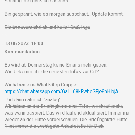
Sonntag: morgens und abends
Bin gespannt, wie es morgen ausschaut... Update kommt.
Bleibt zuversichtlich und heile! Gruß Ingo
13.06.2023 18:00
Kommunikation:
Es wird ab Donnerstag keine Emails mehr geben.
Wie bekommt ihr die neuesten Infos vor Ort?
Wir haben eine WhattsApp Gruppe
https://chat.whatsapp.com/GaLL68kFwbeGFje8nHibjA
Und dann natürlich "analog":
Wir haben an der Briefinghütte eine Tafel, wo drauf steht,
was wann passiert. Das wird laufend aktualisiert. Immer mal
wieder an der Hütte vorbeischauen. Die Briefinghütte Hütte
1 ist immer die wichtigste Anlaufstelle für Dich.