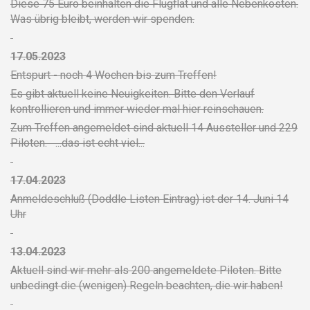
Diese 75 Euro beinhalten die Flugflat und alle Nebenkosten.
Was übrig bleibt, werden wir spenden.
17.05.2023
Entspurt - noch 4 Wochen bis zum Treffen!
Es gibt aktuell keine Neuigkeiten. Bitte den Verlauf
kontrollieren und immer wieder mal hier reinschauen.
Zum Treffen angemeldet sind aktuell 14 Aussteller und 229
Piloten. ...das ist echt viel...
17.04.2023
Anmeldeschluß (Doddle Listen Eintrag) ist der 14. Juni 14
Uhr
13.04.2023
Aktuell sind wir mehr als 200 angemeldete Piloten. Bitte
unbedingt die (wenigen) Regeln beachten, die wir haben!