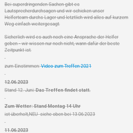
Bei superdringenden Sachen gibt es
Lautsprecherdurchsagen und wir schicken unser
Helferteam durchs Lager und letztlich wird alles auf kurzem
Weg einfach weitergesagt.
Sicherlich wird es auch noch eine Ansprache der Helfer
geben - wir wissen nur noch nicht, wann dafür der beste
Zeitpunkt ist.
zum Einstimmen:
Video zum Treffen 2021
12.06.2023
Stand 12. Juni:
Das Treffen findet statt.
Zum Wetter: Stand Montag 14 Uhr
ist überholt,NEU siehe oben bei 13.06.2023
11.06.2023