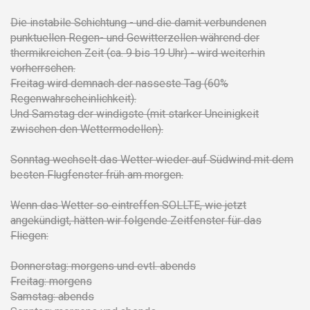
Die instabile Schichtung - und die damit verbundenen
punktuellen Regen- und Gewitterzellen während der
thermikreichen Zeit (ca. 9 bis 19 Uhr) - wird weiterhin
vorherrschen.
Freitag wird demnach der nasseste Tag (60%
Regenwahrscheinlichkeit).
Und Samstag der windigste (mit starker Uneinigkeit
zwischen den Wettermodellen).
Sonntag wechselt das Wetter wieder auf Südwind mit dem
besten Flugfenster früh am morgen.
Wenn das Wetter so eintreffen SOLLTE, wie jetzt
angekündigt, hätten wir folgende Zeitfenster für das
Fliegen:
Donnerstag: morgens und evtl. abends
Freitag: morgens
Samstag: abends