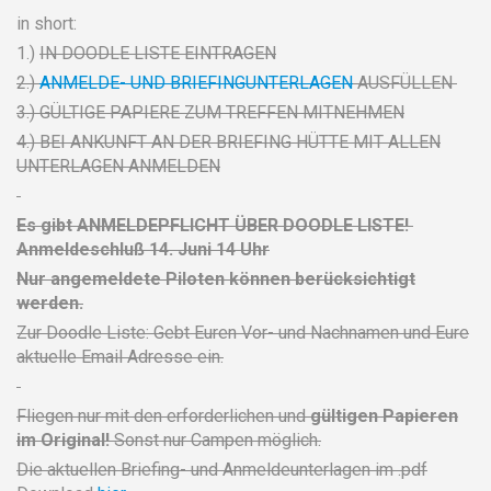
in short:
1.)
IN DOODLE LISTE EINTRAGEN
2.)
ANMELDE- UND BRIEFINGUNTERLAGEN
AUSFÜLLEN
3.) GÜLTIGE PAPIERE ZUM TREFFEN MITNEHMEN
4.) BEI ANKUNFT AN DER BRIEFING HÜTTE MIT ALLEN
UNTERLAGEN ANMELDEN
Es gibt ANMELDEPFLICHT ÜBER DOODLE LISTE!
Anmeldeschluß 14. Juni 14 Uhr
Nur angemeldete Piloten können berücksichtigt
werden.
Zur Doodle Liste: Gebt Euren Vor- und Nachnamen und Eure
aktuelle Email Adresse ein.
Fliegen nur mit den erforderlichen und
gültigen Papieren
im Original!
Sonst nur Campen möglich.
Die aktuellen Briefing- und Anmeldeunterlagen im .pdf