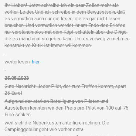
Ihr Lieben! Jetzt schreibe ich ein paar Zeilen mehr als
vorher. Leider. Und ich schreibe in dem Bewusstsein, daß
es vermutlich auch nur die lesen, die es gar nicht lesen
brauchen. Und vermutlich werdet ihr am Ende des Briefes
nur verständnislos mit dem Kopf schütteln über die Dinge,
die es manchmal so geben kann. Um es vorweg zu nehmen:
konstruktive Kritik ist immer willkommen.
weiterlesen:
hier
25.05.2023
Gute Nachricht: Jeder Pilot, der zum Treffen kommt, spart
25 Euro!
Aufgrund der starken Beteiligung von Piloten und
Ausstellern konnten wir den Preis pro Pilot von 100 auf 75
Euro senken,
weil sich die Nebenkosten anteilig errechnen. Die
Campinggebühr geht wie vorher extra.