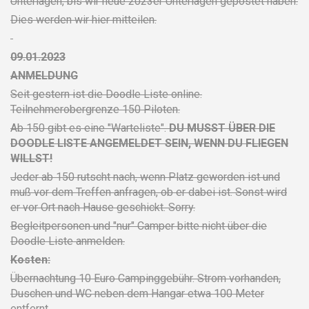
Unterlagen, bis wir neue 2023er Unterlagen gepostet haben.
Dies werden wir hier mitteilen.
09.01.2023
ANMELDUNG
Seit gestern ist die Doodle Liste online.
Teilnehmerobergrenze 150 Piloten.
Ab 150 gibt es eine "Warteliste".
DU MUSST ÜBER DIE
DOODLE LISTE ANGEMELDET SEIN, WENN DU FLIEGEN
WILLST!
Jeder ab 150 rutscht nach, wenn Platz geworden ist und
muß vor dem Treffen anfragen, ob er dabei ist. Sonst wird
er vor Ort nach Hause geschickt. Sorry.
Begleitpersonen und "nur" Camper bitte nicht über die
Doodle Liste anmelden.
Kosten:
Übernachtung 10 Euro Campinggebühr. Strom vorhanden,
Duschen und WC neben dem Hangar etwa 100 Meter
entfernt.