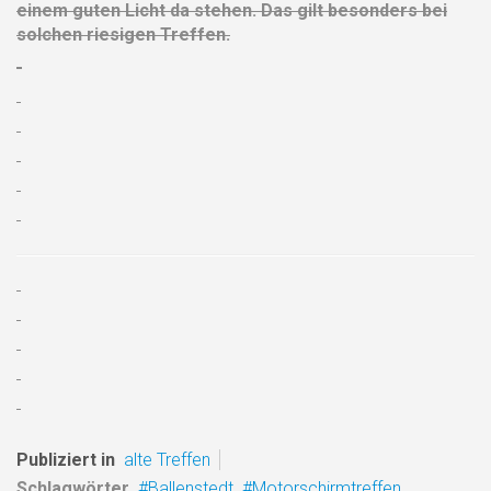
einem guten Licht da stehen. Das gilt besonders bei
solchen riesigen Treffen.
Publiziert in
alte Treffen
Schlagwörter
Ballenstedt
Motorschirmtreffen