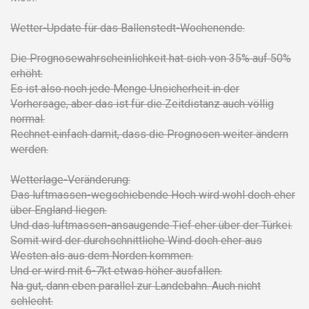
Wetter-Update für das Ballenstedt-Wochenende.
Die Prognosewahrscheinlichkeit hat sich von 35% auf 50%
erhöht.
Es ist also noch jede Menge Unsicherheit in der
Vorhersage, aber das ist für die Zeitdistanz auch völlig
normal.
Rechnet einfach damit, dass die Prognosen weiter ändern
werden.
Wetterlage-Veränderung:
Das luftmassen-wegschiebende Hoch wird wohl doch eher
über England liegen.
Und das luftmassen-ansaugende Tief eher über der Türkei.
Somit wird der durchschnittliche Wind doch eher aus
Westen als aus dem Norden kommen.
Und er wird mit 6-7kt etwas höher ausfallen.
Na gut, dann eben parallel zur Landebahn. Auch nicht
schlecht.