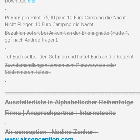
Download
hier
Preise
pro Pilot: 75,00 plus 10 Euro Camping die Nacht.
Nicht Flieger: 10 Euro Camping die Nacht.
Bezahlen sofort bei Ankunft an der Briefinghütte (Hütte 1,
ggf nach Andree fragen).
Tut Euch selber den Gefallen und haltet Euch an die Regeln!
Zuwiderhandlungen können zum Platzverweis oder
Schlimmerem führen.
_______________________________________
Ausstellerliste in Alphabetischer Reihenfolge
Firma | Ansprechpartner | Internetseite
Air conception
| Nadine Zenker |
www.airconception.com