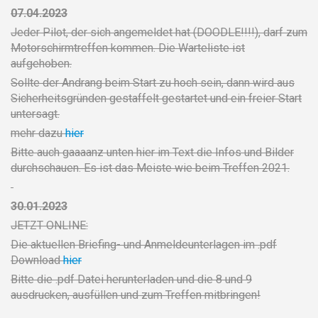
07.04.2023
Jeder Pilot, der sich angemeldet hat (DOODLE!!!!), darf zum
Motorschirmtreffen kommen. Die Warteliste ist
aufgehoben.
Sollte der Andrang beim Start zu hoch sein, dann wird aus
Sicherheitsgründen gestaffelt gestartet und ein freier Start
untersagt.
mehr dazu
hier
Bitte auch gaaaanz unten hier im Text die Infos und Bilder
durchschauen. Es ist das Meiste wie beim Treffen 2021.
30.01.2023
JETZT ONLINE:
Die aktuellen Briefing- und Anmeldeunterlagen im .pdf
Download
hier
Bitte die .pdf Datei herunterladen und die 8 und 9
ausdrucken, ausfüllen und zum Treffen mitbringen!