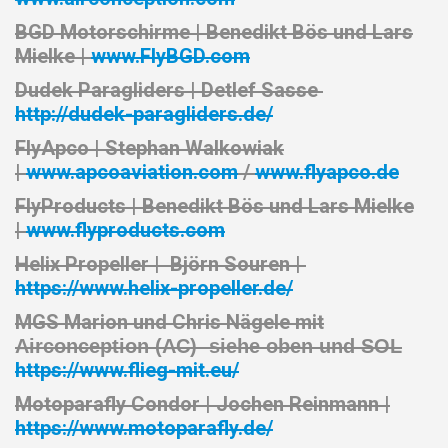
BGD Motorschirme
| Benedikt Bös und Lars
Mielke |
www.FlyBGD.com
Dudek Paragliders
| Detlef Sasse
http://dudek-paragliders.de/
FlyApco |
Stephan Walkowiak
|
www.apcoaviation.com
/
www.flyapco.de
FlyProducts |
Benedikt Bös und Lars Mielke
|
www.flyproducts.com
Helix Propeller |
Björn Souren |
https://www.helix-propeller.de/
MGS
Marion und Chris Nägele mit
Airconception (AC) siehe oben und SOL
https://www.flieg-mit.eu/
Motoparafly Condor |
Jochen Reinmann
|
https://www.motoparafly.de/