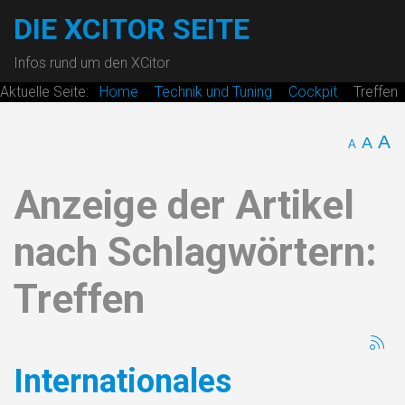
DIE XCITOR SEITE
Infos rund um den XCitor
Aktuelle Seite:
Home
Technik und Tuning
Cockpit
Treffen
A
A
A
Anzeige der Artikel
nach Schlagwörtern:
Treffen
Internationales