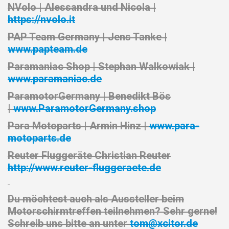
NVolo |
Alessandra und Nicol
a |
https://nvolo.it
PAP Team Germany |
Jens Tanke |
www.papteam.de
Paramaniac Shop |
Stephan Walkowiak |
www.paramaniac.de
ParamotorGermany |
Benedikt Bös
|
www.ParamotorGermany.shop
Para Motoparts
|
Armin Hinz |
www.para-
motoparts.de
Reuter Fluggeräte
Christian Reuter
http://www.reuter-fluggeraete.de
Du möchtest auch als Aussteller beim
Motorschirmtreffen teilnehmen? Sehr gerne!
Schreib uns bitte an unter
tom@xcitor.de