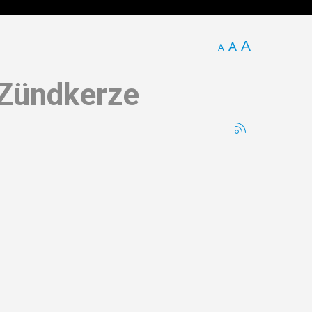
A
A
A
 Zündkerze