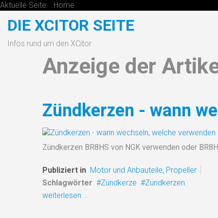
Aktuelle Seite:
Home
DIE XCITOR SEITE
Infos rund um den XCitor
Anzeige der Artik
Zündkerzen - wann we
Zündkerzen BR8HS von NGK verwenden oder BR8HI
Publiziert in
Motor und Anbauteile, Propeller
Schlagwörter
Zündkerze
Zündkerzen
weiterlesen ...