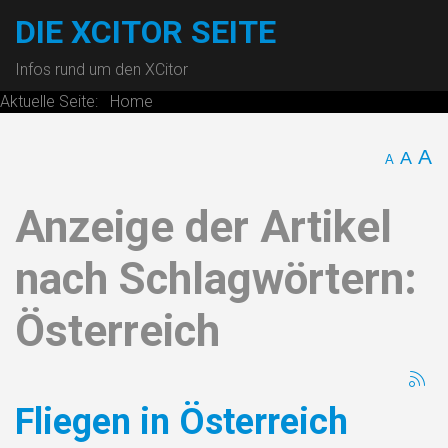
DIE XCITOR SEITE
Infos rund um den XCitor
Aktuelle Seite:
Home
A
A
A
Anzeige der Artikel
nach Schlagwörtern:
Österreich
Fliegen in Österreich